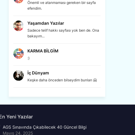
Önemli ve atanmaması gereken bir sayfa
efendim.
Yaşamdan Yazılar
Sadece telif hakkı sayfası yok ben de. Ona
bakayım...
KARMA BİLGİM
:)
İç Dünyam
Keşke daha önceden bilseydim bunları 🤗
En Yeni Yazılar
AGS Sınavında Çıkabilecek 40 Güncel Bilgi
Mayıs 24, 2025