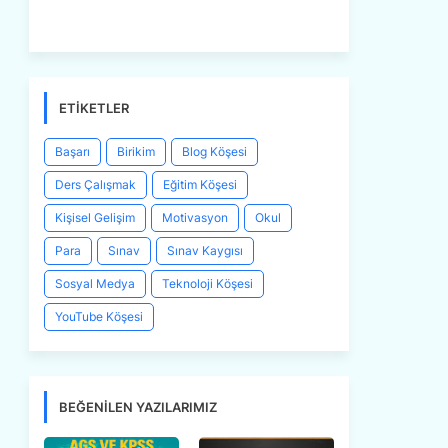
ETIKETLER
Başarı
Birikim
Blog Köşesi
Ders Çalışmak
Eğitim Köşesi
Kişisel Gelişim
Motivasyon
Okul
Para
Sınav
Sınav Kaygısı
Sosyal Medya
Teknoloji Köşesi
YouTube Köşesi
BEĞENILEN YAZILARIMIZ